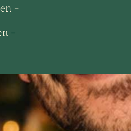
den –
en –