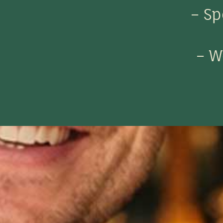
– Sp
– W