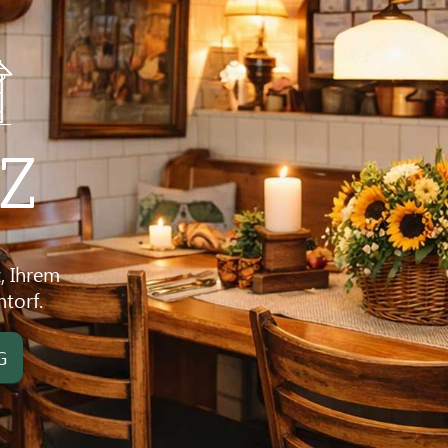
Ihr
Res
Rat
In den c
historis
traditio
Kulinarik
02102 -