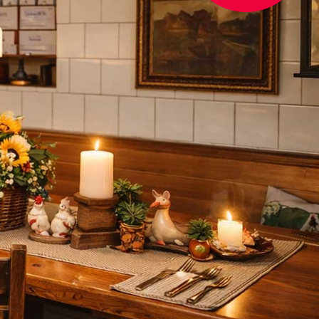
 besonderes
taurant in
ingen-Lintorf.
harmanten Räumlichkeiten unseres
chen Fachwerkhauses verbinden wir
nelle Landhausküche mit moderner
 und herzlicher Gastfreundschaft.
 93 40 80